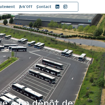
rutement
Ark’Off
Contact
ue à un dépôt de