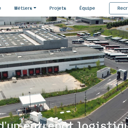
e
Métiers
Projets
Équipe
Rec
d’un entrepôt logistiq