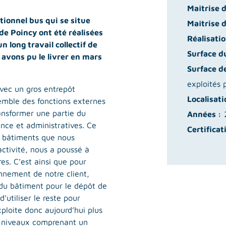
Maîtrise 
tionnel bus qui se situe
Maîtrise 
de Poincy ont été réalisées
Réalisatio
n long travail collectif de
Surface du
 avons pu le livrer en mars
Surface d
exploités 
vec un gros entrepôt
Localisati
nsemble des fonctions externes
ransformer une partie du
Années :
2
nce et administratives. Ce
Certificat
s bâtiments que nous
ctivité, nous a poussé à
es. C’est ainsi que pour
nnement de notre client,
 du bâtiment pour le dépôt de
d’utiliser le reste pour
ploite donc aujourd’hui plus
x niveaux comprenant un