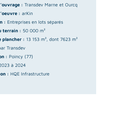
d’ouvrage :
Transdev Marne et Ourcq
d’oeuvre :
arKin
n :
Entreprises en lots séparés
 terrain :
50 000 m²
e plancher :
13 153 m², dont 7623 m²
par Transdev
on :
Poincy (77)
023 à 2024
ion :
HQE Infrastructure