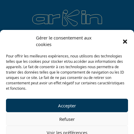
Gérer le consentement aux
cookies
Agence
Equipe
Projet
Recrutement
Pour offrir les meilleures expériences, nous utilisons des technologies
Architecture
Ingénierie
telles que les cookies pour stocker et/ou accéder aux informations des
appareils. Le fait de consentir à ces technologies nous permettra de
Ark_Off
Contact
traiter des données telles que le comportement de navigation ou les ID
uniques sur ce site. Le fait de ne pas consentir ou de retirer son
consentement peut avoir un effet négatif sur certaines caractéristiques
et fonctions.
4, rue des Mutilés du Travail
42000 Saint-Etienne
Accepter
04 77 74 44 76
Conditions Générales de Vente
Refuser
Mentions Légales
Voir les préférences